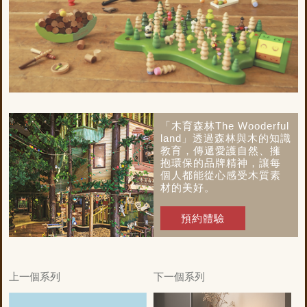
「木育森林The Wooderful
land」透過森林與木的知識
教育，傳遞愛護自然、擁
抱環保的品牌精神，讓每
個人都能從心感受木質素
材的美好。
預約體驗
上一個系列
下一個系列