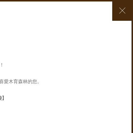
年！
#喜愛木育森林的您。
袋
】