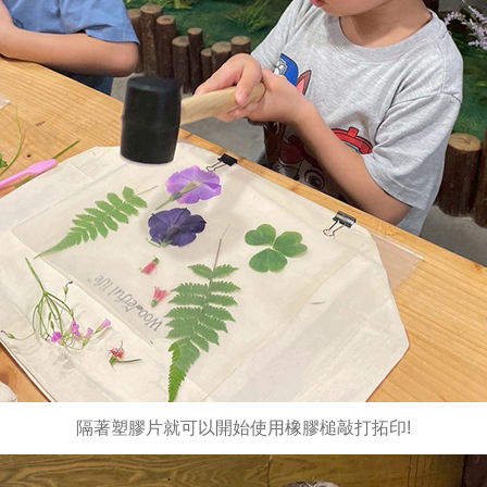
隔著塑膠片就可以開始使用橡膠槌敲打拓印!