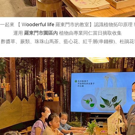
ooderful life
一起來
【 W
羅東門市的教室
】
認識植物拓印原理 !
運用
羅東門市園區內
植物由專業同仁當日
摘取收集
：酢醬草、蕨類、珠珠山馬茶、藍心花、紅千層
(
串錢柳
)
、杜鵑花