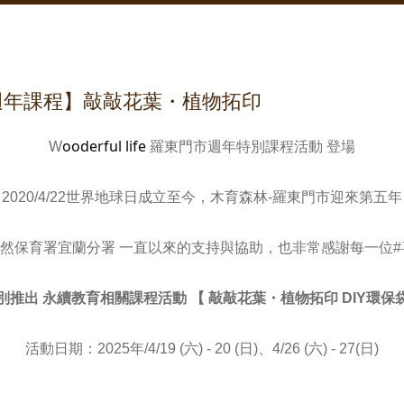
週年課程】敲敲花葉・植物拓印
ooderful life
W
羅東門市週年特別課程活動 登場
2020/4/22世界地球日成立至今，木育森林-羅東門市迎來第五
自然保育署宜蘭分署 一直以來的支持與協助，也非常感謝每一位
別推出 永續教育相關課程活動
【
敲敲花葉・植物拓印 DIY環保
活動日期：2025年/4/19 (六) - 20 (日)、4/26
(六)
- 27
(日)