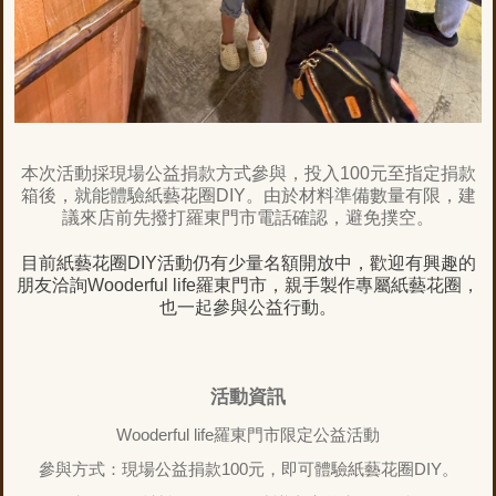
本次活動採現場公益捐款方式參與，投入
100
元至指定捐款
箱後，就能體驗紙藝花圈
DIY
。由於材料準備數量有限，建
議來店前先撥打羅東門市電話確認，避免撲空。
目前紙藝花圈
DIY
活動仍有少量名額開放中，歡迎有興趣的
朋友洽詢
Wooderful life
羅東門市，親手製作專屬紙藝花圈，
也一起參與公益行動。
活動資訊
Wooderful life
羅東門市限定公益活動
參與方式：現場公益捐款
100
元，即可體驗紙藝花圈
DIY
。