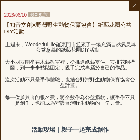
2026/06/10
最新動態
【知音文創X野灣野生動物保育協會】紙藝花圈公益
DIY活動
上週末，
Wooderful life
羅東門市迎來了一場充滿自然氣息與
公益意義的紙藝花圈
DIY
活動。
大小朋友圍坐在木藝教室裡，從挑選紙藝零件、安排花圈構
圖，到一步步黏貼固定，親手完成專屬於自己的作品。
這次活動不只是手作體驗，也結合野灣野生動物保育協會公
益計畫。
每一位參與者的報名費，將全數作為公益捐款，讓手作不只
是創作，也能成為守護台灣野生動物的一份力量。
活動現場｜親子一起完成創作